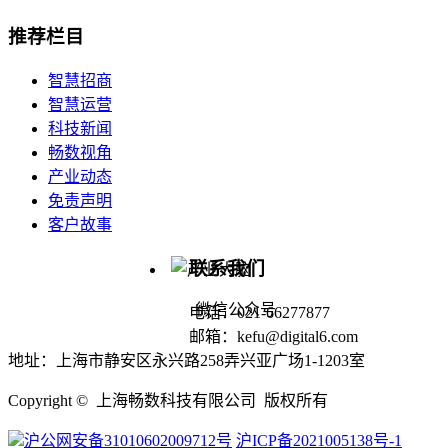
推荐栏目
智慧招商
智慧运营
科技新闻
畅数视角
产业动态
免责声明
客户故事
联系我们
微信公众号
电话：021-66277877
邮箱：kefu@digital6.com
地址：上海市静安区永兴路258弄兴亚广场1-1203室
Copyright © 上海畅数科技有限公司 版权所有
沪公网安备31010602009712号
沪ICP备2021005138号-1