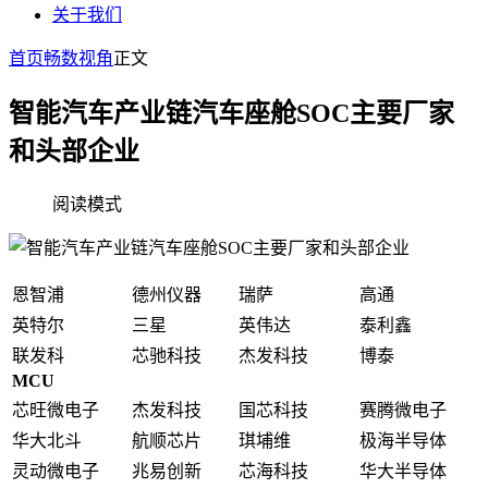
关于我们
首页
畅数视角
正文
智能汽车产业链汽车座舱SOC主要厂家
和头部企业
阅读模式
恩智浦
德州仪器
瑞萨
高通
英特尔
三星
英伟达
泰利鑫
联发科
芯驰科技
杰发科技
博泰
MCU
芯旺微电子
杰发科技
国芯科技
赛腾微电子
华大北斗
航顺芯片
琪埔维
极海半导体
灵动微电子
兆易创新
芯海科技
华大半导体