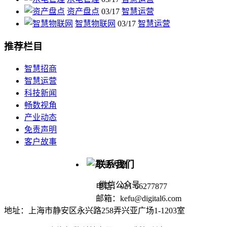
资产盘点
03/17
智慧运营
智慧物联网
03/17
智慧运营
推荐栏目
智慧招商
智慧运营
科技新闻
畅数视角
产业动态
免责声明
客户故事
联系我们
微信公众号
电话：021-66277877
邮箱：kefu@digital6.com
地址：上海市静安区永兴路258弄兴亚广场1-1203室