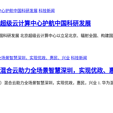
科技新闻
北京超级云计算中心护航中国科研发展
国科研发展 北京超级云计算中心以立足北京、辐射全国、构建
科技新闻
华为混合云助力全场景智慧深圳，实现优政、
合云助力全场景智慧深圳，实现优政，惠民，兴业 1. 华为混合云