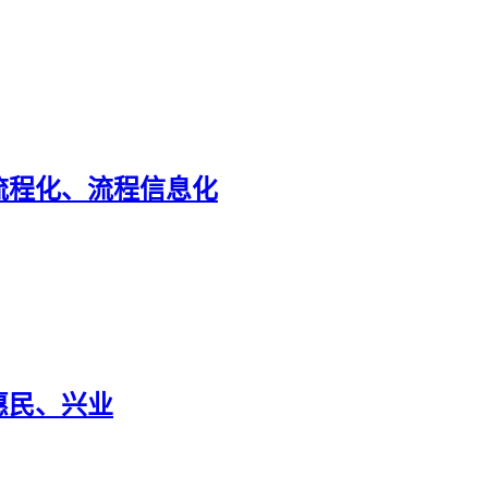
流程化、流程信息化
惠民、兴业