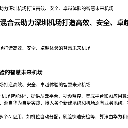
合云助力深圳机场打造高效、安全、卓越体验的智慧未来机场
华为混合云助力深圳机场打造高效、安全、卓
验的智慧未来机场
“机场智能体”，提供从云平台、视频监控、集成平台和Al应用
A平台，源自华为自身实践，接入各个新建系统和机场原有业务系统
了多个Al应用，如机位自动分配，刷脸快速安检等，算法由华为