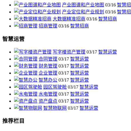
产业图谱和产业地图
03/16
智慧招
产业定位和产业规划
03/16
智慧招
大数据精准招商
03/16
智慧招商
招商管理
03/16
智慧招商
智慧运营
写字楼资产管理
03/17
智慧运营
合同管理
03/17
智慧运营
财务管理
03/17
智慧运营
企业管理
03/17
智慧运营
智慧办公
03/17
智慧运营
园区驾驶舱
03/17
智慧运营
水电管理
03/17
智慧运营
资产盘点
03/17
智慧运营
智慧物联网
03/17
智慧运营
推荐栏目